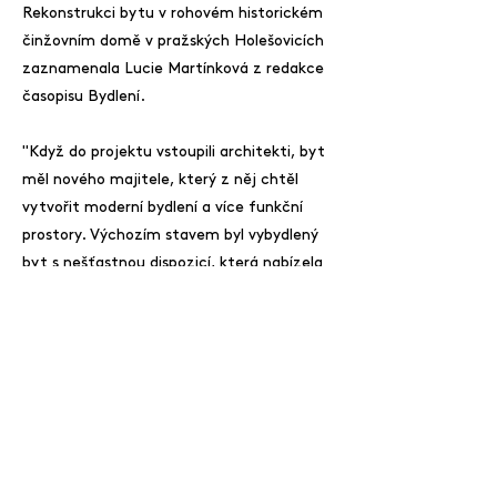
Rekonstrukci bytu v rohovém historickém
činžovním domě v pražských Holešovicích
zaznamenala Lucie Martínková z redakce
časopisu Bydlení.
"Když do projektu vstoupili architekti, byt
měl nového majitele, který z něj chtěl
vytvořit moderní bydlení a více funkční
prostory. Výchozím stavem byl vybydlený
byt s nešťastnou dispozicí, která nabízela
průchozí pokoje. Majitel si přál vytvořit
bydlení pro pár s tím, že by v bytě měl být
i prostor pro práci z domova."
duben 2024
Previous
Next