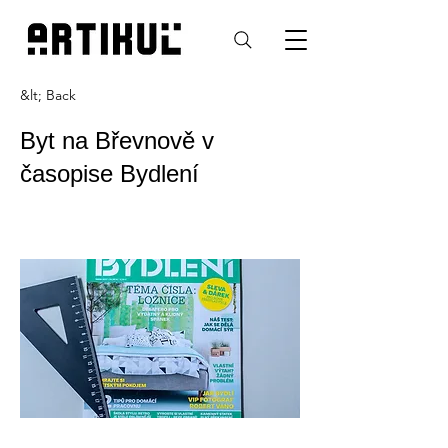
&lt; Back
Byt na Břevnově v
časopise Bydlení